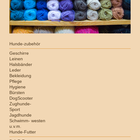
Hunde-zubehör
Geschirre
Leinen
Halsbänder
Leder
Bekleidung
Pflege
Hygiene
Bürsten
DogScooter
Zughunde-
Sport
Jagdhunde
Schwimm- westen
u.v.m.
Hunde-Futter