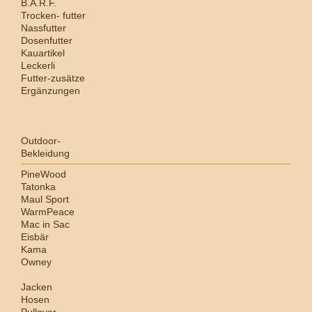
B.A.R.F.
Trocken- futter
Nassfutter
Dosenfutter
Kauartikel
Leckerli
Futter-zusätze
Ergänzungen
Outdoor-
Bekleidung
PineWood
Tatonka
Maul Sport
WarmPeace
Mac in Sac
Eisbär
Kama
Owney
Jacken
Hosen