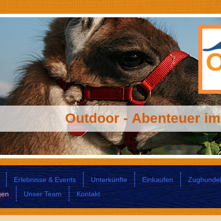
Outdoor - Abenteuer im
Erlebnisse & Events
Unterkünfte
Einkaufen
Zughunde
gen
Unser Team
Kontakt