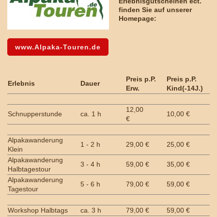
Erlebnisgutscheinen ect.
finden Sie auf unserer
Homepage:
www.Alpaka-Touren.de
Preis p.P.
Preis p.P.
Erlebnis
Dauer
Erw.
Kind(-14J.)
12,00
Schnupperstunde
ca. 1 h
10,00 €
€
Alpakawanderung
1 - 2 h
29,00 €
25,00 €
Klein
Alpakawanderung
3 - 4 h
59,00 €
35,00 €
Halbtagestour
Alpakawanderung
5 - 6 h
79,00 €
59,00 €
Tagestour
Workshop Halbtags
ca. 3 h
79,00 €
59,00 €